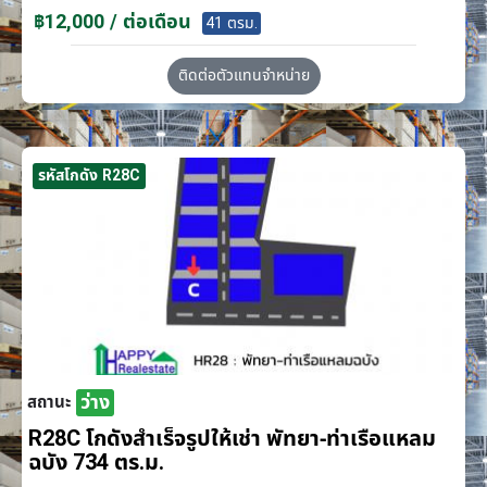
฿12,000 / ต่อเดือน
41 ตรม.
ติดต่อตัวแทนจำหน่าย
รหัสโกดัง R28C
ว่าง
สถานะ
R28C โกดังสำเร็จรูปให้เช่า พัทยา-ท่าเรือแหลม
ฉบัง 734 ตร.ม.