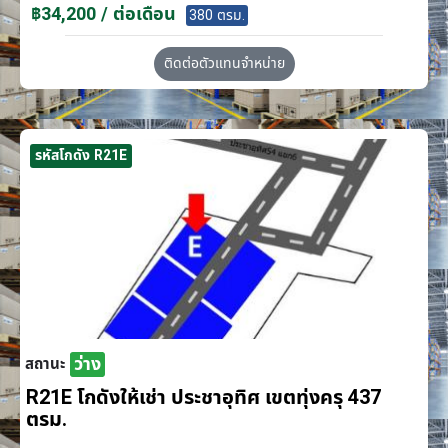
฿34,200 / ต่อเดือน
380 ตรม.
ติดต่อตัวแทนจำหน่าย
รหัสโกดัง R21E
ว่าง
สถานะ
R21E โกดังให้เช่า ประชาอุทิศ เขตทุ่งครุ 437
ตรม.