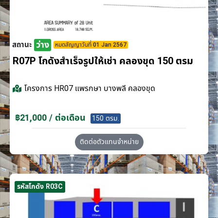
ว่าง
สถานะ
หมดสัญญาวันที่ 01 Jan 2567
R07P โกดังสำเร็จรูปให้เช่า คลองขุด 150 ตรม
โครงการ
HR07 แพรกษา บางพลี คลองขุด
฿21,000 / ต่อเดือน
150 ตรม.
ติดต่อตัวแทนจำหน่าย
รหัสโกดัง R03C