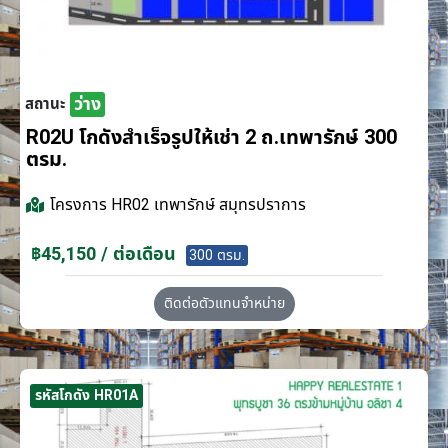
ว่าง
สถานะ
R02U โกดังสำเร็จรูปให้เช่า 2 ถ.เทพารักษ์ 300
ตรม.
โครงการ
HR02 เทพารักษ์ สมุทรปราการ
฿45,150 / ต่อเดือน
300 ตรม.
ติดต่อตัวแทนจำหน่าย
รหัสโกดัง HR01A