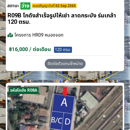
ว่าง
สถานะ
หมดสัญญาวันที่ 02 Sep 2565
R09B โกดังสำเร็จรูปให้เช่า ลาดกระบัง​ ร่มเกล้า
120 ตรม.
โครงการ
HR09 หนองจอก
฿16,000 / ต่อเดือน
120 ตรม.
ติดต่อตัวแทนจำหน่าย
รหัสโกดัง R08A