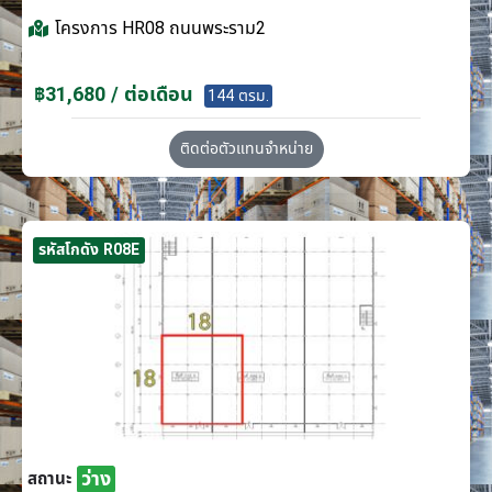
โครงการ
HR08 ถนนพระราม2
฿31,680 / ต่อเดือน
144 ตรม.
ติดต่อตัวแทนจำหน่าย
รหัสโกดัง R08E
ว่าง
สถานะ