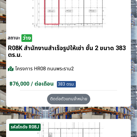
ว่าง
สถานะ
R08K สำนักงานสำเร็จรูปให้เช่า ชั้น 2 ขนาด 383
ตร.ม.
โครงการ
HR08 ถนนพระราม2
฿76,000 / ต่อเดือน
383 ตรม.
ติดต่อตัวแทนจำหน่าย
รหัสโกดัง R08J