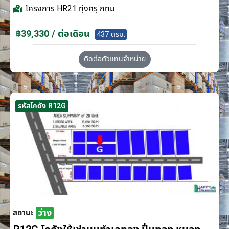
โครงการ
HR21 ทุ่งครุ กทม
฿39,330 / ต่อเดือน
437 ตรม.
ติดต่อตัวแทนจำหน่าย
รหัสโกดัง R12G
ว่าง
สถานะ