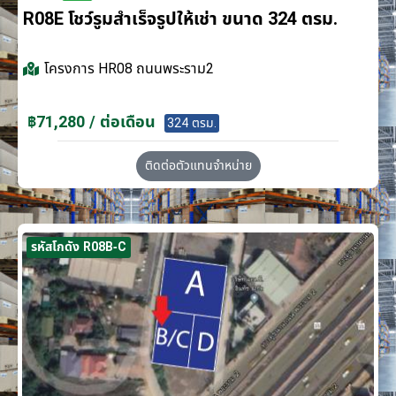
R08E โชว์รูมสำเร็จรูปให้เช่า ขนาด 324 ตรม.
โครงการ
HR08 ถนนพระราม2
฿71,280 / ต่อเดือน
324 ตรม.
ติดต่อตัวแทนจำหน่าย
รหัสโกดัง R08B-C