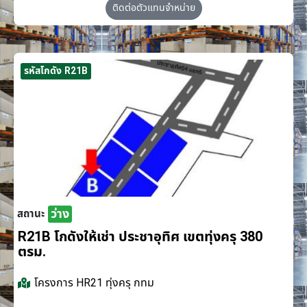
ติดต่อตัวแทนจำหน่าย
รหัสโกดัง R21B
ว่าง
สถานะ
R21B โกดังให้เช่า ประชาอุทิศ เขตทุ่งครุ 380
ตรม.
โครงการ
HR21 ทุ่งครุ กทม