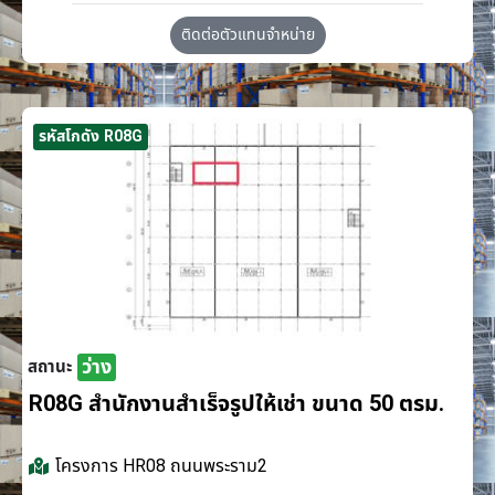
ติดต่อตัวแทนจำหน่าย
รหัสโกดัง R08G
ว่าง
สถานะ
R08G สำนักงานสำเร็จรูปให้เช่า ขนาด 50 ตรม.
โครงการ
HR08 ถนนพระราม2