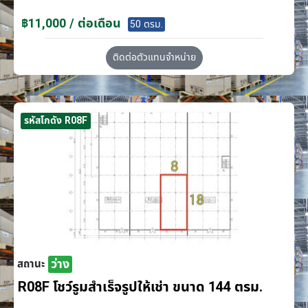
฿11,000 / ต่อเดือน
50 ตรม.
ติดต่อตัวแทนจำหน่าย
รหัสโกดัง R08F
ว่าง
สถานะ
R08F โชว์รูมสำเร็จรูปให้เช่า ขนาด 144 ตรม.