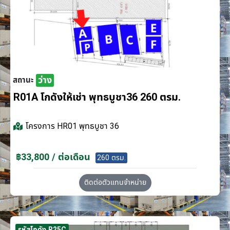
ว่าง
สถานะ
R01A โกดังให้เช่า พุทธบูชา36 260 ตรม.
โครงการ
HR01 พุทธบูชา 36
฿33,800 / ต่อเดือน
260 ตรม.
ติดต่อตัวแทนจำหน่าย
รหัสโกดัง R25C