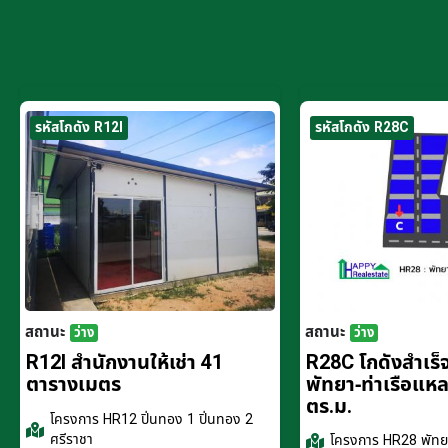
รหัสโกดัง R12I
รหัสโกดัง R28C
สถานะ
สถานะ
ว่าง
ว่าง
R12I สำนักงานให้เช่า 41
R28C โกดังสำเร็จร
ตารางเมตร
พัทยา-ท่าเรือแห
ตร.ม.
โครงการ
HR12 ปิ่นทอง 1 ปิ่นทอง 2
ศรีราชา
โครงการ
HR28 พัทยา