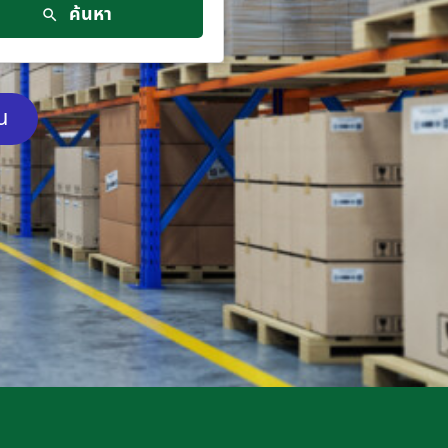
ค้นหา
ัน