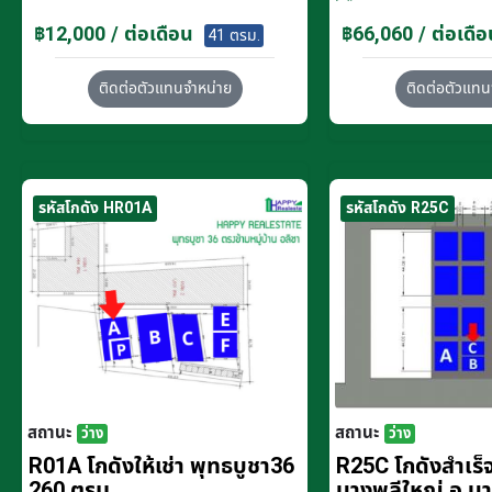
฿12,000 / ต่อเดือน
฿66,060 / ต่อเดือ
41 ตรม.
ติดต่อตัวแทนจำหน่าย
ติดต่อตัวแทน
รหัสโกดัง HR01A
รหัสโกดัง R25C
สถานะ
สถานะ
ว่าง
ว่าง
R01A โกดังให้เช่า พุทธบูชา36
R25C โกดังสำเร็จร
260 ตรม.
บางพลีใหญ่ อ.บ