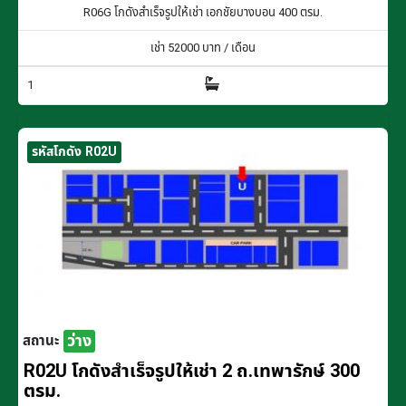
R06G โกดังสำเร็จรูปให้เช่า เอกชัยบางบอน 400 ตรม.
เช่า
52000
บาท / เดือน
1
รหัสโกดัง R02U
ว่าง
สถานะ
R02U โกดังสำเร็จรูปให้เช่า 2 ถ.เทพารักษ์ 300
ตรม.