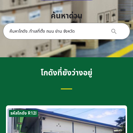
ค้นหาด่วน
โกดังที่ยังว่างอยู่
รหัสโกดัง R12I