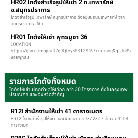
HR02 โกดังสำเร็จรูปให้เช่า 2 ถ.เทพารักษ์
จ.สมุทรปราการ
โกดังสำเร็จรูป เทพารักษ์ สมุทรปราการ ตั้งอยู่บนถนนเทพารักษ์ จาก
สมุทรปราการ -ใช้ถ
HR01 โกดังให้เช่า พุทธบูชา 36
LOCATION
https://goo.gl/maps/R7g9Qfny5SKT3Sf67</strong&gt; โกดัง
ซอยพุทธบ
รายการโกดังทั้งหมด
โกดังให้เช่า มีทุกทำเลให้เลือก กว่า 30 โครงการ ทั้งในกรุงเทพ
ปริมณฑล และ จังหวัดสำคัญ
R12I สำนักงานให้เช่า 41 ตารางเมตร
HR12 โกดังสำเร็จรูปให้เช่า ออฟฟิศขนาด 5.7×7.2×2.7 จำนวน 41.04
ตารางเมต