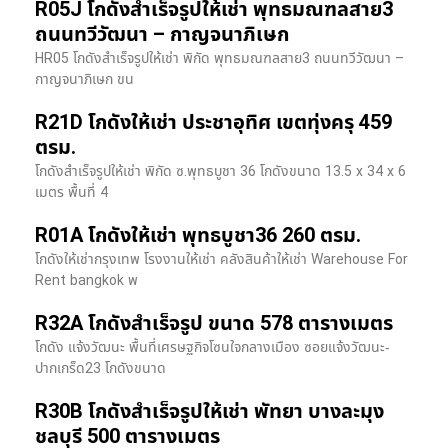
R05J โกดังสำเร็จรูปให้เช่า พุทธมณฑลสาย3
ถนนทวีวัฒนา – กาญจนาภิเษก
HR05 โกดังสำเร็จรูปให้เช่า พิกัด พุทธมณฑลสาย3 ถนนทวีวัฒนา –
กาญจนาภิเษก ขน
R21D โกดังให้เช่า ประชาอุทิศ เขตทุ่งครุ 459
ตรม.
โกดังสำเร็จรูปให้เช่า พิกัด ซ.พุทธบูชา 36 โกดังขนาด 13.5 x 34 x 6
เมตร พื้นที่ 4
R01A โกดังให้เช่า พุทธบูชา36 260 ตรม.
โกดังให้เช่ากรุงเทพ โรงงานให้เช่า คลังสินค้าให้เช่า Warehouse For
Rent bangkok พ
R32A โกดังสำเร็จรูป ขนาด 578 ตารางเมตร
โกดัง แจ้งวัฒนะ พื้นที่เศรษฐกิจโซนใจกลางเมือง ซอยแจ้งวัฒนะ-
ปากเกร็ด23 โกดังขนาด
R30B โกดังสำเร็จรูปให้เช่า พัทยา บางละมุง
ชลบุรี 500 ตารางเมตร