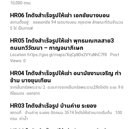
10,000 ตรม.
HR06 โกดังสำเร็จรูปให้เช่า เอกชัยบางบอน
สถานตั้งอยู่ : ซอยเอกชัย 94 เขตบางบอน กรุงเทพ ลักษณะที่ดินจำนวน
5 ไร่ เป็นการพั
HR05 โกดังสำเร็จรูปให้เช่า พุทธมณฑลสาย3
ถนนทวีวัฒนา – กาญจนาภิเษก
Location https://goo.gl/maps/XqCp8Dx2VYuNhC7f8 Post
Views: 0
HR04 โกดังสำเร็จรูปให้เช่า อนามัยงามเจริญ ท่า
ข้าม บางขุนเทียน
จากเซ็นทรัลพระราม 2 -ระยะทางจากเซ็นทรัลพระราม2ถึงโกดัง ระยะ 9.6
กิโลเมตร -ออกจาก
HR03 โกดังสำเร็จรูป บ้านค่าย ระยอง
สถานที่ : บ้านค่าย ระยอง ติดถนน 3574 โกดังให้เช่าขนาดเริ่มต้น :100
ตรม. ค่าน้ำ