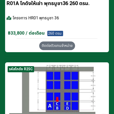
R01A โกดังให้เช่า พุทธบูชา36 260 ตรม.
โครงการ
HR01 พุทธบูชา 36
฿33,800 / ต่อเดือน
260 ตรม.
ติดต่อตัวแทนจำหน่าย
รหัสโกดัง R25C