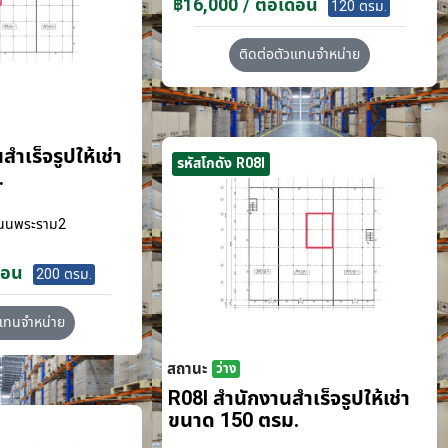
฿16,000 / ต่อเดือน
120 ตรม.
ติดต่อตัวแทนจำหน่าย
ำเร็จรูปให้เช่า
รหัสโกดัง R08I
.
นนพระราม2
ือน
200 ตรม.
วแทนจำหน่าย
สถานะ
ว่าง
R08I สำนักงานสำเร็จรูปให้เช่า
ขนาด 150 ตรม.