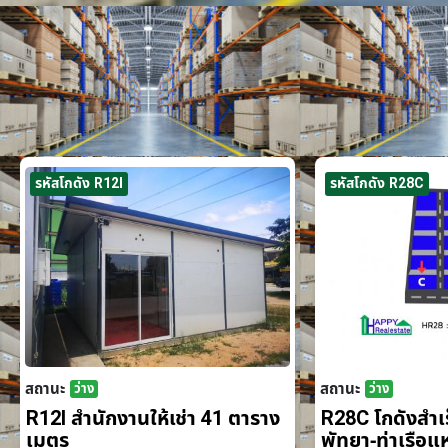
รหัสโกดัง R12I
รหัสโกดัง R28C
สถานะ
สถานะ
ว่าง
ว่าง
R12I สำนักงานให้เช่า 41 ตาราง
R28C โกดังสำเร็
เมตร
พัทยา-ท่าเรือ