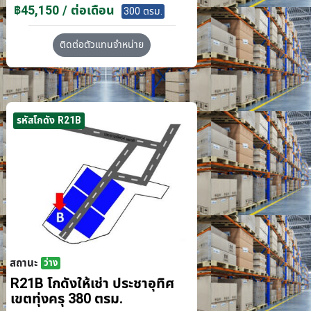
฿45,150 / ต่อเดือน
300 ตรม.
ติดต่อตัวแทนจำหน่าย
รหัสโกดัง R21B
สถานะ
ว่าง
R21B โกดังให้เช่า ประชาอุทิศ
เขตทุ่งครุ 380 ตรม.