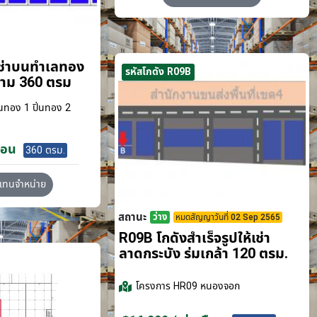
เช่าบนทำเลทอง
รหัสโกดัง R09B
ขาม 360 ตรม
นทอง 1 ปิ่นทอง 2
ือน
360 ตรม.
วแทนจำหน่าย
สถานะ
ว่าง
หมดสัญญาวันที่ 02 Sep 2565
R09B โกดังสำเร็จรูปให้เช่า
ลาดกระบัง​ ร่มเกล้า 120 ตรม.
โครงการ
HR09 หนองจอก