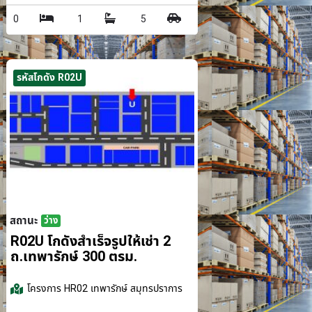
0
1
5
รหัสโกดัง R02U
สถานะ
ว่าง
รม.
R02U โกดังสำเร็จรูปให้เช่า 2
ถ.เทพารักษ์ 300 ตรม.
โครงการ
HR02 เทพารักษ์ สมุทรปราการ