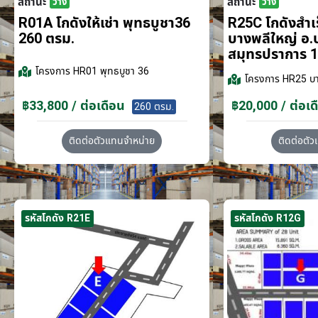
สถานะ
สถานะ
ว่าง
ว่าง
R01A โกดังให้เช่า พุทธบูชา36
R25C โกดังสำเร็
260 ตรม.
บางพลีใหญ่ อ.
สมุทรปราการ 1
โครงการ
HR01 พุทธบูชา 36
โครงการ
HR25 บา
฿33,800 / ต่อเดือน
฿20,000 / ต่อเด
260 ตรม.
ติดต่อตัวแทนจำหน่าย
ติดต่อตั
รหัสโกดัง R21E
รหัสโกดัง R12G