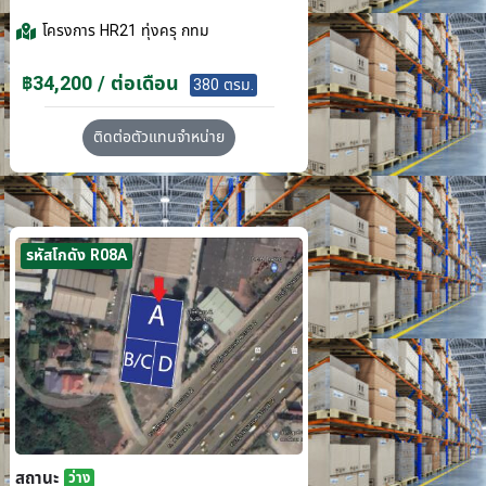
โครงการ
HR21 ทุ่งครุ กทม
฿34,200 / ต่อเดือน
380 ตรม.
ติดต่อตัวแทนจำหน่าย
รหัสโกดัง R08A
สถานะ
ว่าง