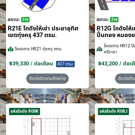
สถานะ
สถานะ
ว่าง
ว่าง
R21E โกดังให้เช่า ประชาอุทิศ
R12G โกดังให้
เขตทุ่งครุ 437 ตรม.
ปิ่นทอง หนอง
โครงการ
HR12 ปิ่
โครงการ
HR21 ทุ่งครุ กทม
ศรีราชา
฿39,330 / ต่อเดือน
฿43,200 / ต่อเด
437 ตรม.
ติดต่อตัวแทนจำหน่าย
ติดต่อตั
รหัสโกดัง R08K
รหัสโกดัง R08J