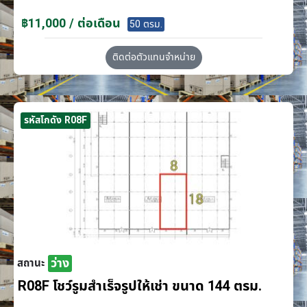
฿11,000 / ต่อเดือน
50 ตรม.
ติดต่อตัวแทนจำหน่าย
รหัสโกดัง R08F
ว่าง
สถานะ
R08F โชว์รูมสำเร็จรูปให้เช่า ขนาด 144 ตรม.