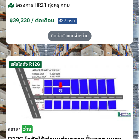
โครงการ
HR21 ทุ่งครุ กทม
฿39,330 / ต่อเดือน
437 ตรม.
ติดต่อตัวแทนจำหน่าย
รหัสโกดัง R12G
ว่าง
สถานะ