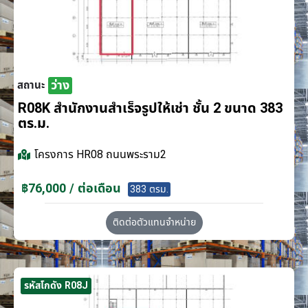
ว่าง
สถานะ
R08K สำนักงานสำเร็จรูปให้เช่า ชั้น 2 ขนาด 383
ตร.ม.
โครงการ
HR08 ถนนพระราม2
฿76,000 / ต่อเดือน
383 ตรม.
ติดต่อตัวแทนจำหน่าย
รหัสโกดัง R08J