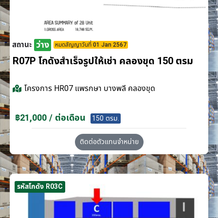
ว่าง
สถานะ
หมดสัญญาวันที่ 01 Jan 2567
R07P โกดังสำเร็จรูปให้เช่า คลองขุด 150 ตรม
โครงการ
HR07 แพรกษา บางพลี คลองขุด
฿21,000 / ต่อเดือน
150 ตรม.
ติดต่อตัวแทนจำหน่าย
รหัสโกดัง R03C