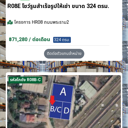
R08E โชว์รูมสำเร็จรูปให้เช่า ขนาด 324 ตรม.
โครงการ
HR08 ถนนพระราม2
฿71,280 / ต่อเดือน
324 ตรม.
ติดต่อตัวแทนจำหน่าย
รหัสโกดัง R08B-C