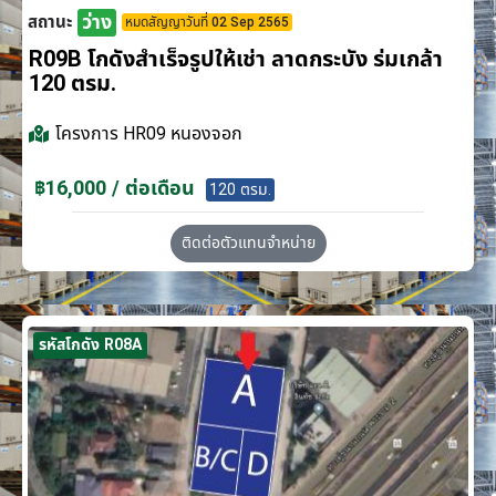
ว่าง
สถานะ
หมดสัญญาวันที่ 02 Sep 2565
R09B โกดังสำเร็จรูปให้เช่า ลาดกระบัง​ ร่มเกล้า
120 ตรม.
โครงการ
HR09 หนองจอก
฿16,000 / ต่อเดือน
120 ตรม.
ติดต่อตัวแทนจำหน่าย
รหัสโกดัง R08A