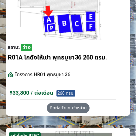
ว่าง
สถานะ
R01A โกดังให้เช่า พุทธบูชา36 260 ตรม.
โครงการ
HR01 พุทธบูชา 36
฿33,800 / ต่อเดือน
260 ตรม.
ติดต่อตัวแทนจำหน่าย
รหัสโกดัง R25C