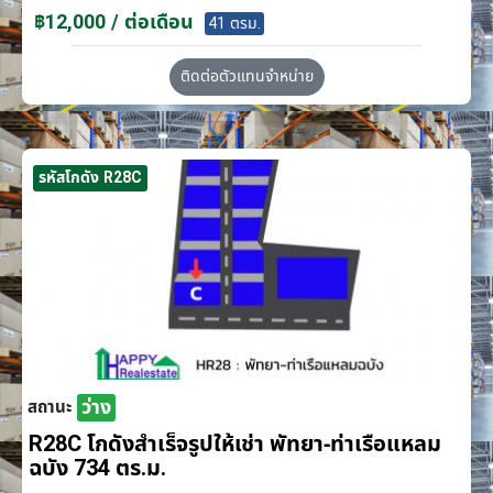
฿12,000 / ต่อเดือน
41 ตรม.
ติดต่อตัวแทนจำหน่าย
รหัสโกดัง R28C
ว่าง
สถานะ
R28C โกดังสำเร็จรูปให้เช่า พัทยา-ท่าเรือแหลม
ฉบัง 734 ตร.ม.