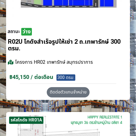
ว่าง
สถานะ
R02U โกดังสำเร็จรูปให้เช่า 2 ถ.เทพารักษ์ 300
ตรม.
โครงการ
HR02 เทพารักษ์ สมุทรปราการ
฿45,150 / ต่อเดือน
300 ตรม.
ติดต่อตัวแทนจำหน่าย
รหัสโกดัง HR01A