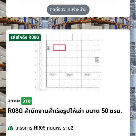
ติดต่อตัวแทนจำหน่าย
รหัสโกดัง R08G
ว่าง
สถานะ
R08G สำนักงานสำเร็จรูปให้เช่า ขนาด 50 ตรม.
โครงการ
HR08 ถนนพระราม2