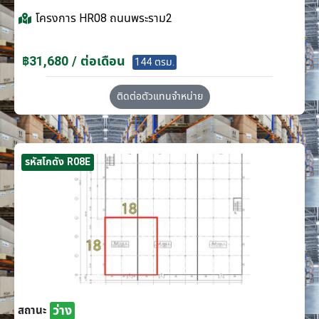
โครงการ
HR08 ถนนพระราม2
฿31,680 / ต่อเดือน
144 ตรม.
ติดต่อตัวแทนจำหน่าย
รหัสโกดัง R08E
ว่าง
สถานะ