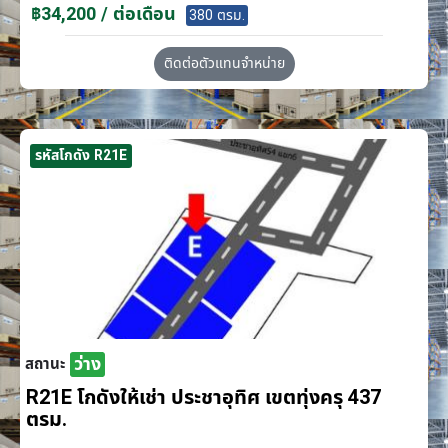
฿34,200 / ต่อเดือน
380 ตรม.
ติดต่อตัวแทนจำหน่าย
รหัสโกดัง R21E
ว่าง
สถานะ
R21E โกดังให้เช่า ประชาอุทิศ เขตทุ่งครุ 437
ตรม.