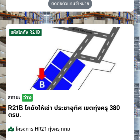
ติดต่อตัวแทนจำหน่าย
รหัสโกดัง R21B
ว่าง
สถานะ
R21B โกดังให้เช่า ประชาอุทิศ เขตทุ่งครุ 380
ตรม.
โครงการ
HR21 ทุ่งครุ กทม